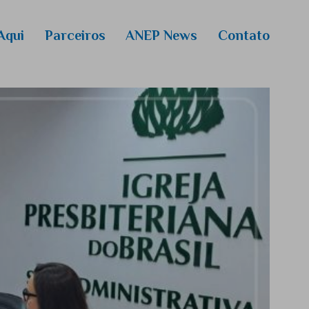
Aqui
Parceiros
ANEP News
Contato
 Media
colas
 extensão
ckenzie
o de 2026