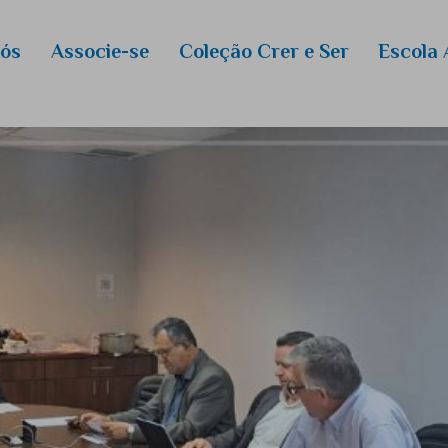
Eventos
Nós
Associe-se
Coleção Crer e Ser
Escola 
RightNow
E-Books
ros
Novas Es
Curso de
ANEP/Ma
Calendári