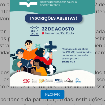
colas Presbiterianas
realizou, no dia 12 d
antes de instituições associadas de dif
/online).
ar de pautas institucionais relaciona
as pela associação junto às escolas presbit
stração e Conselho Fiscal para o quadriêni
entidade e contou com a participação de man
dos informes institucionais e deliberados 
a associação, reforçando o compromis
ão entre as instituições de ensino confessi
FECHAR
portância da participação das instituições