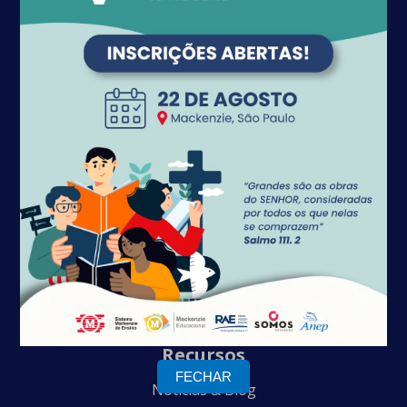
Contato
SGAS 906 Conjunto A Bloco 1 - Asa Sul
Brasília, DF
CEP 70.390-060
Atendimento:
atendimentoanep@gmail.com
Financeiro: financeiroanep@gmail.com
Telefone: (61) 3247-7720
WhatsApp: +55 (61) 98179-5322
CNPJ: 04.152.929/0001-97
Recursos
FECHAR
Notícias & Blog