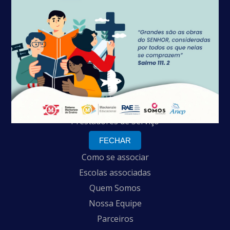
WhatsApp: +55 (61) 98179-5322
CNPJ: 04.152.929/0001-97
Recursos
Notícias & Blog
Coleção Crer e Ser
Consultoria & Cursos
Prestadores de Serviço
FECHAR
Como se associar
Escolas associadas
Quem Somos
Nossa Equipe
Parceiros