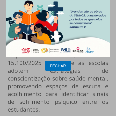
equilibrado das tecnologias para fins
educativos, sem prejudicar o
processo de aprendizagem.
Mudanças no Ambiente Escolar
Além da redução do uso de
dispositivos eletrônicos, a Lei Nº
15.100/2025 exige que as escolas
FECHAR
adotem estratégias de
conscientização sobre saúde mental,
promovendo espaços de escuta e
acolhimento para identificar sinais
de sofrimento psíquico entre os
estudantes.