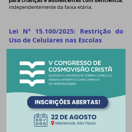
para crianças e adolescentes com deficiência
,
independentemente da faixa etária.
Lei Nº 15.100/2025: Restrição do
Uso de Celulares nas Escolas
O lançamento do guia também se
alinha com a Lei Nº 15.100/2025,
que restringe o uso de aparelhos
eletrônicos nas escolas, tanto
públicas quanto privadas, durante
as aulas, recreios e intervalos. Essa
medida visa preservar a saúde
mental e o bem-estar dos
estudantes, incentivando o uso