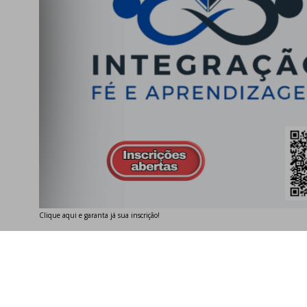
Clique aqui e garanta já sua inscrição!
Contato