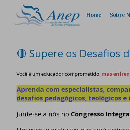
Home
Sobre 
Quem
Somos
Conselhei
🔴 Supere os Desafios d
Você é um educador comprometido
,
mas enfrent
Aprenda com especialistas, compart
desafios pedagógicos, teológicos e
Junte-se a nós no
Congresso Integra
Um evento exclusivo que será sediado