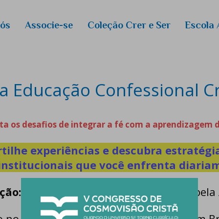
Eventos
Nós
Associe-se
Coleção Crer e Ser
Escola 
RightNow
E-Books
ros
Novas Es
a Educação Confessional Cr
Curso de
ANEP/Ma
Calendári
a os desafios de integrar a fé com a aprendizagem 
ilhe experiências e descubra estratégia
 institucionais que você enfrenta diaria
ção: Fé e Aprendizagem
, organizado pel
 no Colégio Presbiteriano Mackenzie em Br