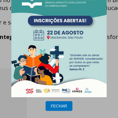
us conhecimentos e habilidades em educaçã
 e se inspirar!
Integração: Fé e Aprendizagem
e transfor
FECHAR