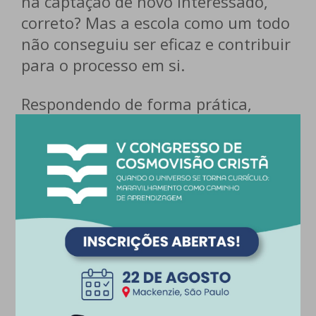
na captação de novo interessado,
correto? Mas a escola como um todo
não conseguiu ser eficaz e contribuir
para o processo em si.
Respondendo de forma prática,
quando se fala em serviços – e as
escolas estão neste segmento -
captar é responsabilidade de toda a
instituição. Toda a “engrenagem”
precisa ajustar-se para dar conta
desta demanda.
Como posso fazer isso melhor?