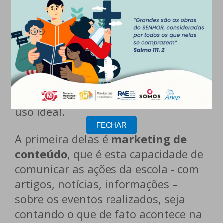
Sem dúvida alguma, existem muitas
ferramentas disponíveis atualmente
para auxiliar neste processo de
captação. A meu ver, duas são
imprescindíveis e grande parte das
escolas ainda estão distantes do seu
uso ideal.
FECHAR
A primeira delas é
marketing de
conteúdo
, que é esta capacidade de
comunicar as ações da escola - com
artigos, notícias, informações –
sobre os eventos realizados, seja
contando o que de fato acontece na